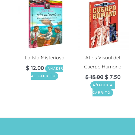
La Isla Misteriosa
Atlas Visual del
Cuerpo Humano
$
12.00
AÑADIR
$
15.00
$
7.50
AL CARRITO
AÑADIR AL
CARRITO