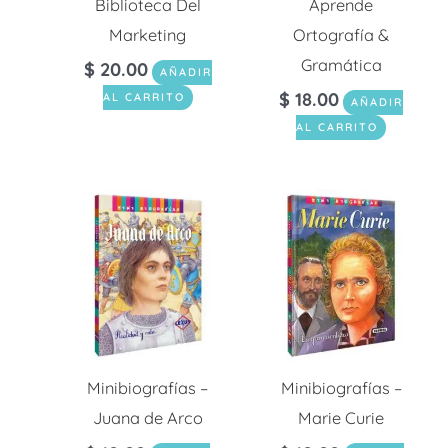
Biblioteca Del
Aprende
Marketing
Ortografía &
Gramática
$
20.00
AÑADIR
$
18.00
AL CARRITO
AÑADIR
AL CARRITO
Minibiografías –
Minibiografías –
Juana de Arco
Marie Curie