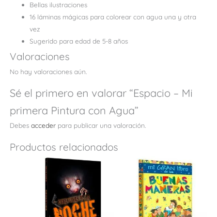
Bellas ilustraciones
16 láminas mágicas para colorear
con agua una y otra
vez
Sugerido para edad de 5-8 años
Valoraciones
No hay valoraciones aún.
Sé el primero en valorar “Espacio – Mi
primera Pintura con Agua”
Debes
acceder
para publicar una valoración.
Productos relacionados