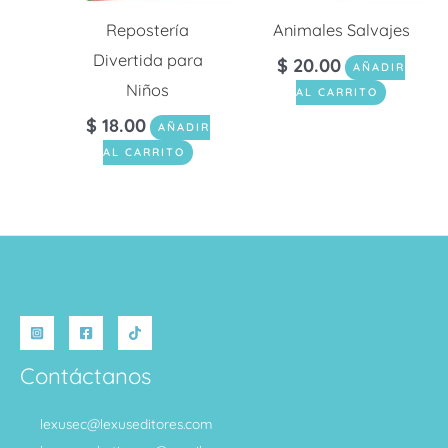
Repostería
Animales Salvajes
Divertida para
$
20.00
AÑADIR
Niños
AL CARRITO
$
18.00
AÑADIR
AL CARRITO
Contáctanos
lexusec@lexuseditores.com