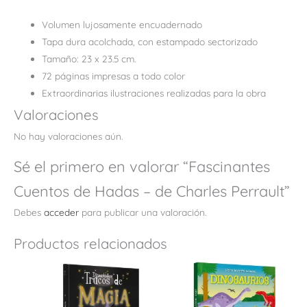
Volumen lujosamente encuadernado
Tapa dura acolchada, con estampado sectorizado
Tamaño: 23 x 23.5 cm.
72 páginas impresas a todo color
Extraordinarias ilustraciones realizadas para la obra
Valoraciones
No hay valoraciones aún.
Sé el primero en valorar “Fascinantes
Cuentos de Hadas – de Charles Perrault”
Debes
acceder
para publicar una valoración.
Productos relacionados