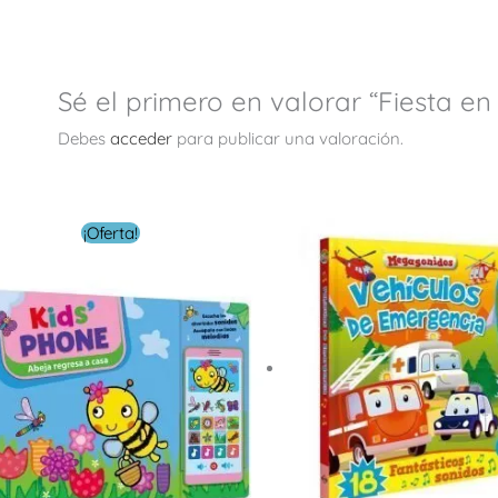
Sé el primero en valorar “Fiesta e
Debes
acceder
para publicar una valoración.
El
El
¡Oferta!
precio
precio
original
actual
era:
es:
$ 30.00.
$ 9.00.