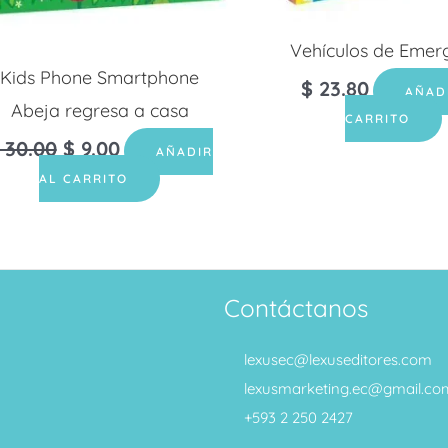
Vehículos de Emer
Kids Phone Smartphone
$
23.80
AÑAD
Abeja regresa a casa
CARRITO
30.00
$
9.00
AÑADIR
AL CARRITO
Contáctanos
lexusec@lexuseditores.com
lexusmarketing.ec@gmail.co
+593 2 250 2427