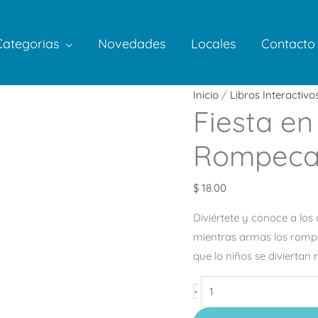
Categorias
Novedades
Locales
Contacto
Fiesta
Inicio
/
Libros Interactivo
Fiesta en
en
la
Rompeca
granja
–
$
18.00
Libro
Rompecabezas
Diviértete y conoce a los
cantidad
mientras armas los romp
que lo niños se diviertan
-