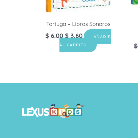
Tortuga – Libros Sonoros
$
6.00
$
3.60
AÑADIR
$
AL CARRITO