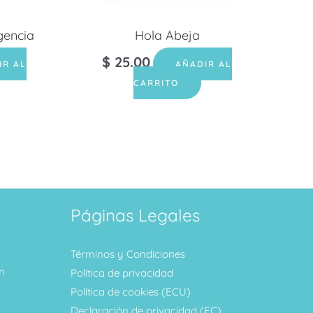
gencia
Hola Abeja
$
25.00
IR AL
AÑADIR AL
CARRITO
Páginas Legales
Términos y Condiciones
m
Política de privacidad
Política de cookies (ECU)
Declaración de privacidad (EC)