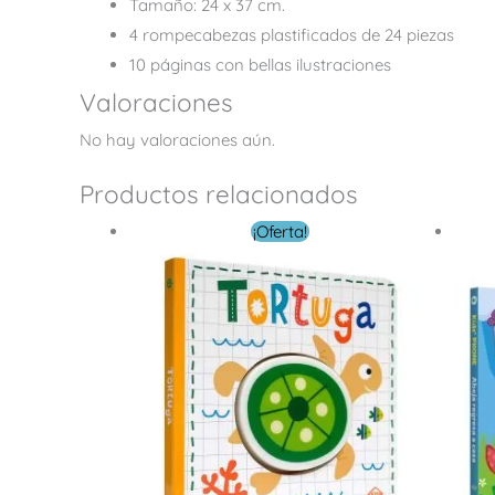
Tamaño: 24 x 37 cm.
4 rompecabezas plastificados de 24 piezas
10 páginas con bellas ilustraciones
Valoraciones
No hay valoraciones aún.
Productos relacionados
El
El
¡Oferta!
precio
precio
original
actual
era:
es:
$ 6.00.
$ 3.60.