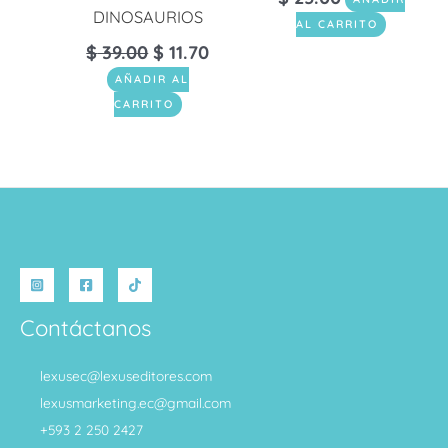
DINOSAURIOS
AL CARRITO
$
39.00
$
11.70
AÑADIR AL
CARRITO
Contáctanos
lexusec@lexuseditores.com
lexusmarketing.ec@gmail.com
+593 2 250 2427