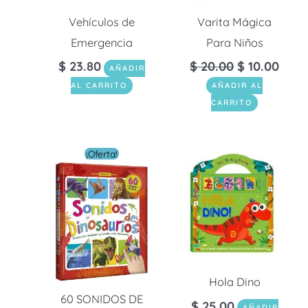
Vehículos de
Varita Mágica
Emergencia
Para Niños
$
23.80
$
20.00
$
10.00
AÑADIR
AL CARRITO
AÑADIR AL
CARRITO
El
El
¡Oferta!
precio
precio
original
actual
era:
es:
$ 39.00.
$ 11.70.
Hola Dino
60 SONIDOS DE
$
25.00
AÑADIR