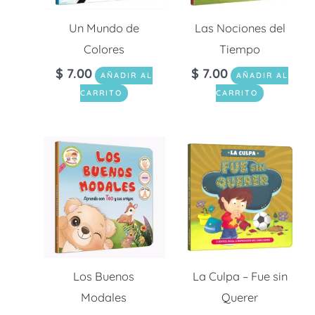
Un Mundo de
Las Nociones del
Colores
Tiempo
$
7.00
$
7.00
AÑADIR AL
AÑADIR AL
CARRITO
CARRITO
Los Buenos
La Culpa – Fue sin
Modales
Querer