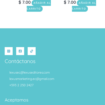
$
7.00
$
7.00
AÑADIR AL
AÑADIR AL
CARRITO
CARRITO
Contáctanos
lexusec@lexuseditores.com
lexusmarketing.ec@gmail.com
+593 2 250 2427
Aceptamos