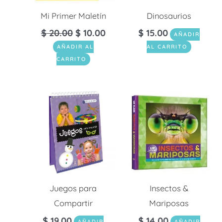
Mi Primer Maletín
Dinosaurios
$
20.00
$
10.00
$
15.00
AÑADIR
AÑADIR AL
AL CARRITO
CARRITO
Juegos para
Insectos &
Compartir
Mariposas
$
19.00
$
14.00
AÑADIR
AÑADIR