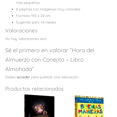
más pequeños
8 páginas con imágenes muy coloridas
Formato 19.5 x 28 cm
Sugerido para +6 meses
Valoraciones
No hay valoraciones aún.
Sé el primero en valorar “Hora del
Almuerzo con Conejito – Libro
Almohada”
Debes
acceder
para publicar una valoración.
Productos relacionados