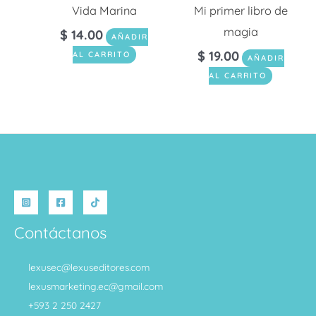
Vida Marina
Mi primer libro de
magia
$
14.00
AÑADIR
$
19.00
AL CARRITO
AÑADIR
AL CARRITO
Contáctanos
lexusec@lexuseditores.com
lexusmarketing.ec@gmail.com
+593 2 250 2427