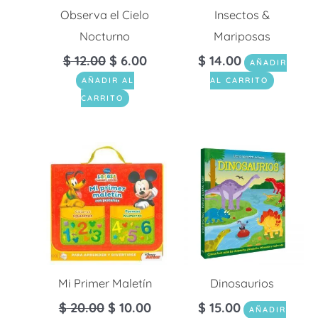
Observa el Cielo
Insectos &
Nocturno
Mariposas
$
12.00
$
6.00
$
14.00
AÑADIR
AÑADIR AL
AL CARRITO
CARRITO
Mi Primer Maletín
Dinosaurios
$
20.00
$
10.00
$
15.00
AÑADIR