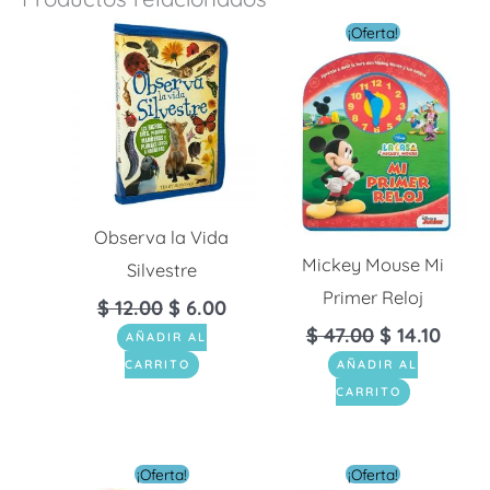
El
El
¡Oferta!
precio
preci
original
actua
era:
es:
$ 47.00.
$ 14.1
Observa la Vida
Mickey Mouse Mi
Silvestre
Primer Reloj
$
12.00
$
6.00
$
47.00
$
14.10
AÑADIR AL
CARRITO
AÑADIR AL
CARRITO
El
El
El
El
¡Oferta!
¡Oferta!