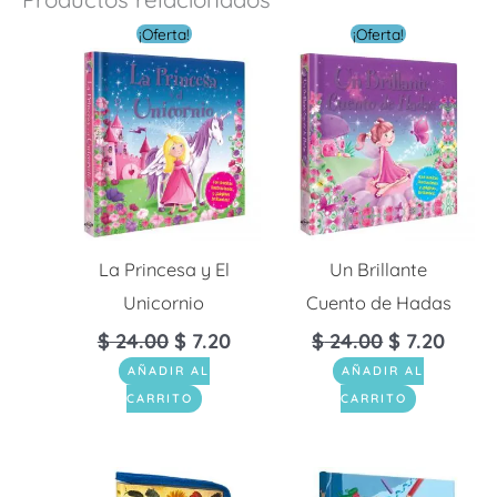
El
El
El
El
¡Oferta!
¡Oferta!
precio
precio
precio
preci
original
actual
original
actua
era:
es:
era:
es:
$ 24.00.
$ 7.20.
$ 24.00.
$ 7.2
La Princesa y El
Un Brillante
Unicornio
Cuento de Hadas
$
24.00
$
7.20
$
24.00
$
7.20
AÑADIR AL
AÑADIR AL
CARRITO
CARRITO