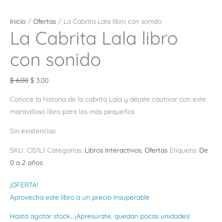
Inicio
/
Ofertas
/ La Cabrita Lala libro con sonido
La Cabrita Lala libro
con sonido
$
6.00
$
3.00
Conoce la historia de la cabrita Lala y déjate cautivar con este
maravilloso libro para los más pequeños
Sin existencias
SKU:
CIS1L1
Categorías:
Libros Interactivos
,
Ofertas
Etiqueta:
De
0 a 2 años
¡OFERTA!
Aprovecha este libro a un precio insuperable
Hasta agotar stock... ¡Apresúrate, quedan pocas unidades!