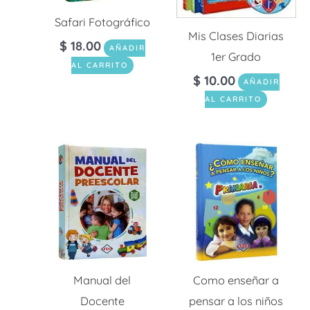
Safari Fotográfico
Mis Clases Diarias
$
18.00
AÑADIR
1er Grado
AL CARRITO
$
10.00
AÑADIR
AL CARRITO
Manual del
Como enseñar a
Docente
pensar a los niños