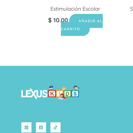
Estimulación Escolar
S
$
10.00
AÑADIR AL
CARRITO