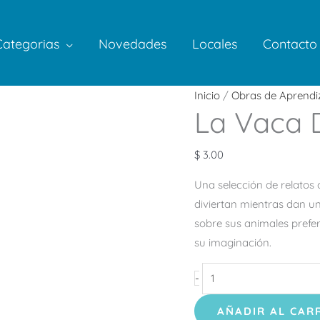
Categorias
Novedades
Locales
Contacto
La
Inicio
/
Obras de Aprendi
La Vaca 
Vaca
Dorotea
cantidad
$
3.00
Una selección de relatos
diviertan mientras dan un
sobre sus animales prefer
su imaginación.
-
AÑADIR AL CAR