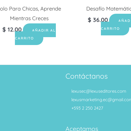
olo Para Chicas, Aprende
Desafío Matemáti
Mientras Creces
$
36.00
AÑAD
$
12.00
CARRITO
AÑADIR AL
CARRITO
Contáctanos
lexusec@lexuseditores.com
lexusmarketing.ec@gmail.co
+593 2 250 2427
Aceptamos