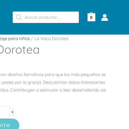
Búsqueda
de
0
productos
zaje para niños
/ La Vaca Dorotea
Dorotea
 con diseños llamativos para que los más pequeños se
 paseo por la granja. Descubrirán datos interesantes
idos. Contribuyen a estimular a leer desarrollando asi
+
RITO