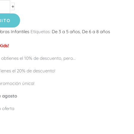
+
RITO
bras Infantiles
Etiquetas:
De 3 a 5 años
,
De 6 a 8 años
ids!
 obtienes el 10% de descuento, pero...
 ¡Tienes el 20% de descuento!
promoción única!
de agosto
 oferta