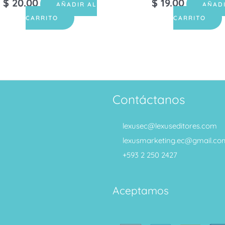
$
20.00
$
19.00
AÑADIR AL
AÑAD
CARRITO
CARRITO
Contáctanos
lexusec@lexuseditores.com
lexusmarketing.ec@gmail.co
+593 2 250 2427
Aceptamos