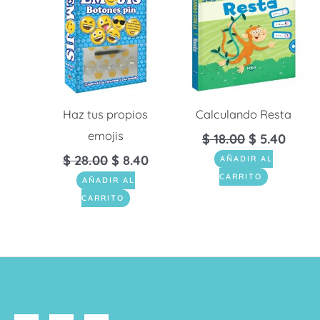
era:
es:
era:
es:
$ 28.00.
$ 8.40.
$ 18.00.
$ 5.40
Haz tus propios
Calculando Resta
emojis
$
18.00
$
5.40
$
28.00
$
8.40
AÑADIR AL
CARRITO
AÑADIR AL
CARRITO