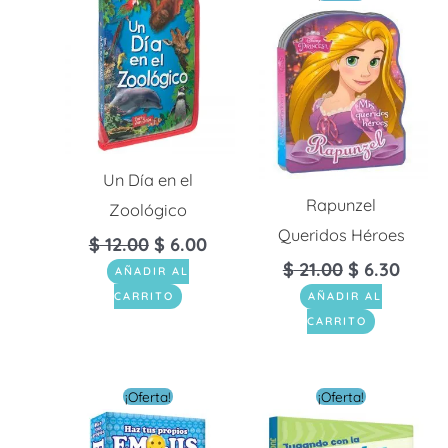
precio
preci
original
actua
era:
es:
$ 21.00.
$ 6.30
Un Día en el
Rapunzel
Zoológico
Queridos Héroes
$
12.00
$
6.00
$
21.00
$
6.30
AÑADIR AL
CARRITO
AÑADIR AL
CARRITO
El
El
El
El
¡Oferta!
¡Oferta!
precio
precio
precio
preci
original
actual
original
actua