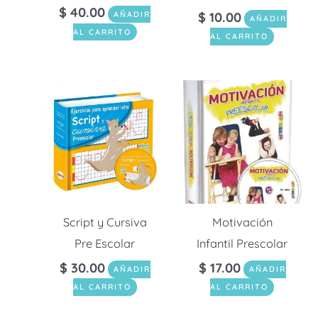
$
40.00
$
10.00
AÑADIR
AÑADIR
AL CARRITO
AL CARRITO
Script y Cursiva
Motivación
Pre Escolar
Infantil Prescolar
$
30.00
$
17.00
AÑADIR
AÑADIR
AL CARRITO
AL CARRITO