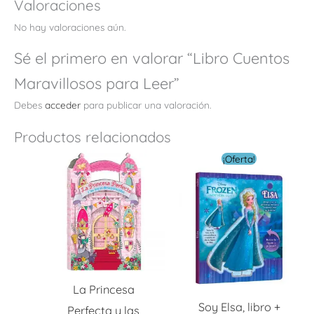
Valoraciones
No hay valoraciones aún.
Sé el primero en valorar “Libro Cuentos
Maravillosos para Leer”
Debes
acceder
para publicar una valoración.
Productos relacionados
El
El
¡Oferta!
precio
preci
original
actua
era:
es:
$ 10.00.
$ 5.0
La Princesa
Soy Elsa, libro +
Perfecta y las