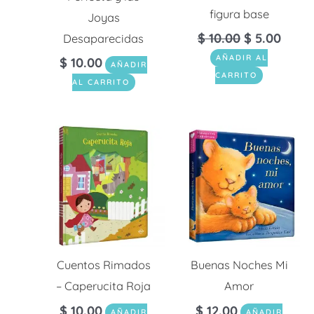
figura base
Joyas
$
10.00
$
5.00
Desaparecidas
AÑADIR AL
$
10.00
AÑADIR
CARRITO
AL CARRITO
Cuentos Rimados
Buenas Noches Mi
– Caperucita Roja
Amor
$
10.00
$
12.00
AÑADIR
AÑADIR