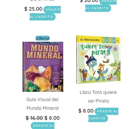
$
20.00
AÑADIR
$
25.00
AL CARRITO
AÑADIR
AL CARRITO
El
El
¡Oferta!
precio
precio
original
actual
era:
es:
$ 16.00.
$ 8.00.
Libro Totó quiere
Guía Visual del
ser Pirata
Mundo Mineral
$
8.00
AÑADIR AL
$
16.00
$
8.00
CARRITO
AÑADIR AL