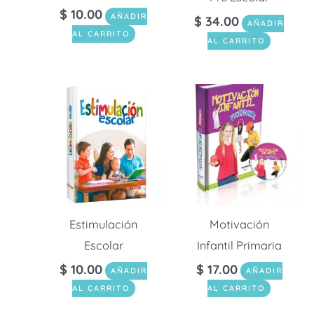
$
10.00
AÑADIR
$
34.00
AÑADIR
AL CARRITO
AL CARRITO
Estimulación
Motivación
Escolar
Infantil Primaria
$
10.00
$
17.00
AÑADIR
AÑADIR
AL CARRITO
AL CARRITO