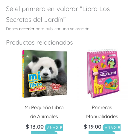
Sé el primero en valorar “Libro Los
Secretos del Jardín”
Debes
acceder
para publicar una valoración.
Productos relacionados
Mi Pequeño Libro
Primeras
de Animales
Manualidades
$
13.00
$
19.00
AÑADIR
AÑADIR