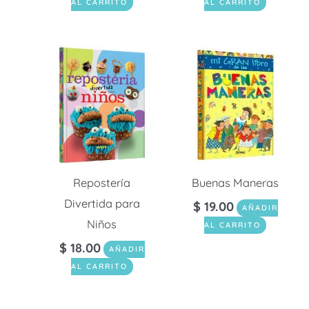
AL CARRITO
AL CARRITO
Repostería
Buenas Maneras
Divertida para
$
19.00
AÑADIR
Niños
AL CARRITO
$
18.00
AÑADIR
AL CARRITO