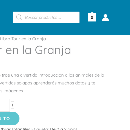
Búsqueda
de
0
productos
Libro Tour en la Granja
r en la Granja
e trae una divertida introducción a los animales de la
ivertidas solapas aprenderás muchos datos y te
das imágenes.
+
RITO
Obras Infantiles
Etiqueta:
De 0 a 2 años