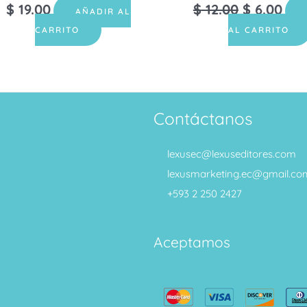
$
19.00
$
12.00
$
6.00
AÑADIR AL
CARRITO
AL CARRITO
Contáctanos
lexusec@lexuseditores.com
lexusmarketing.ec@gmail.co
+593 2 250 2427
Aceptamos