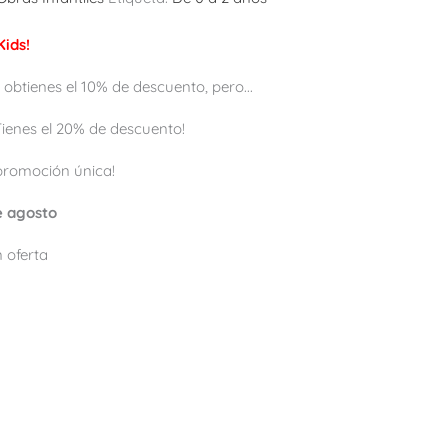
ids!
 obtienes el 10% de descuento, pero...
 ¡Tienes el 20% de descuento!
promoción única!
de agosto
 oferta