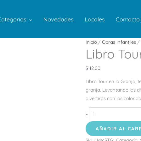
Categorias
Novedades
Locales
Contacto
Libro
Inicio
/
Obras Infantiles
/ 
Libro Tou
Tour
en
la
$
12.00
Granja
Libro Tour en la Granja, t
cantidad
granja. Levantando las d
divertirás con las colori
-
AÑADIR AL CAR
SKU:
MMSTG1
Categoría: