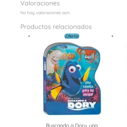
Valoraciones
No hay valoraciones aún.
Productos relacionados
El
El
¡Oferta!
precio
precio
original
actual
era:
es:
$ 21.00.
$ 6.30.
Buscando a Dory, una