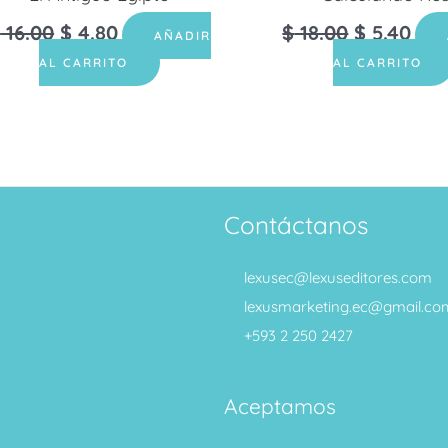
$
16.00
$
4.80
$
18.00
$
5.40
AÑADIR
AL CARRITO
AL CARRITO
Contáctanos
lexusec@lexuseditores.com
lexusmarketing.ec@gmail.co
+593 2 250 2427
Aceptamos