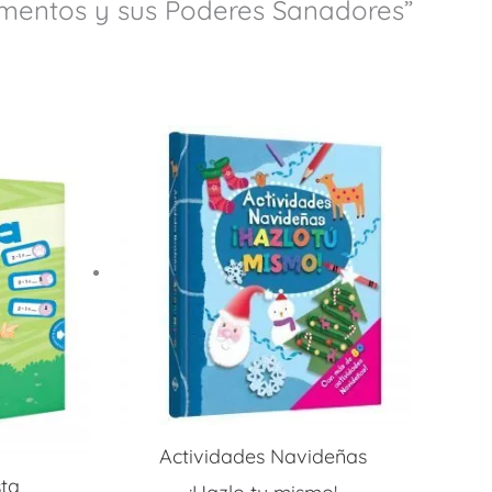
limentos y sus Poderes Sanadores”
cio
ual
40.
Actividades Navideñas
ta