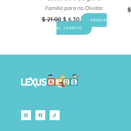
Familia para no Olvidar
$
21.00
$
6.30
AÑADIR
AL CARRITO