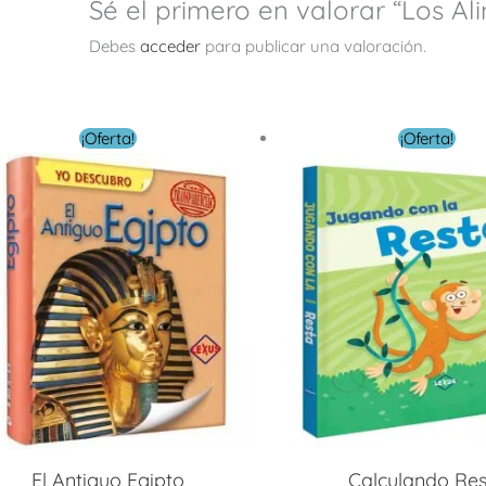
Sé el primero en valorar “Los A
Debes
acceder
para publicar una valoración.
El
El
El
El
¡Oferta!
¡Oferta!
precio
precio
precio
pre
original
actual
original
act
era:
es:
era:
es:
$ 16.00.
$ 4.80.
$ 18.00.
$ 5.
El Antiguo Egipto
Calculando Res