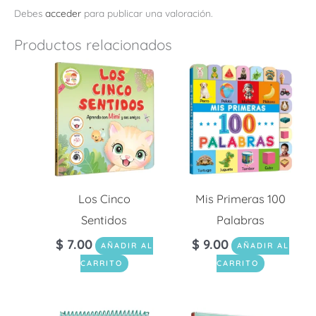
Debes
acceder
para publicar una valoración.
Productos relacionados
Los Cinco
Mis Primeras 100
Sentidos
Palabras
$
7.00
$
9.00
AÑADIR AL
AÑADIR AL
CARRITO
CARRITO