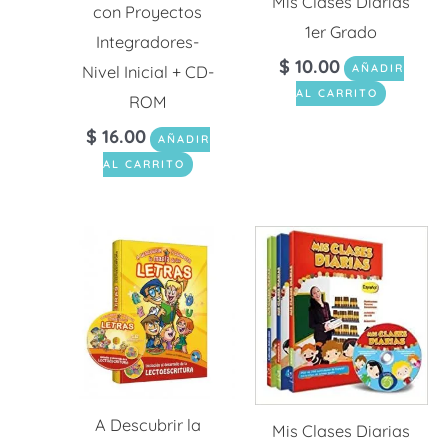
Mis Clases Diarias
con Proyectos
1er Grado
Integradores-
$
10.00
AÑADIR
Nivel Inicial + CD-
AL CARRITO
ROM
$
16.00
AÑADIR
AL CARRITO
A Descubrir la
Mis Clases Diarias