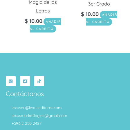
Magia de las
3er Grado
Letras
$
10.00
AÑADIR
$
10.00
AÑADIR
AL CARRITO
AL CARRITO
Contáctanos
lexusec@lexuseditores.com
lexusmarketing.ec@gmail.com
+593 2 250 2427