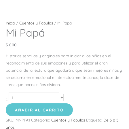
Inicio
/
Cuentos y Fabulas
/ Mi Papá
Mi Papá
$
8.00
Historias sencillas y originales para iniciar a los niños en el
reconocimiento de sus emociones y para utilizar el gran
potencial de la lectura que ayudará a que sean mejores niños y
se desarrollen emocional e intelectualmente sanos; la clase de
libros que pocos niños olvidan.
+
-
AÑADIR AL CARRITO
SKU:
MNPPA1
Categoría:
Cuentos y Fabulas
Etiqueta:
De 3 a 5
años