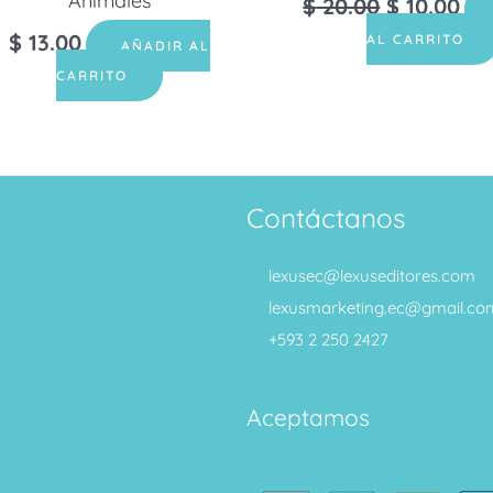
Animales
$
20.00
$
10.00
$
13.00
AL CARRITO
AÑADIR AL
CARRITO
Contáctanos
lexusec@lexuseditores.com
lexusmarketing.ec@gmail.co
+593 2 250 2427
Aceptamos