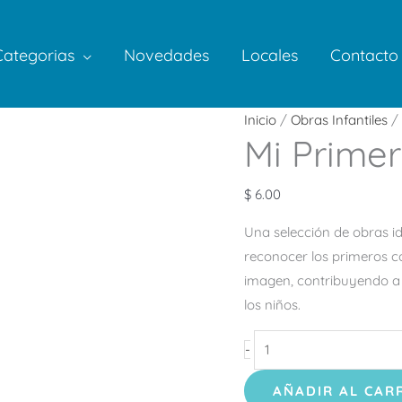
Categorias
Novedades
Locales
Contacto
Mi
Inicio
/
Obras Infantiles
/ 
Mi Primer
Primer
Libro
de
$
6.00
Colores
Una selección de obras 
cantidad
reconocer los primeros c
imagen, contribuyendo a 
los niños.
-
AÑADIR AL CAR