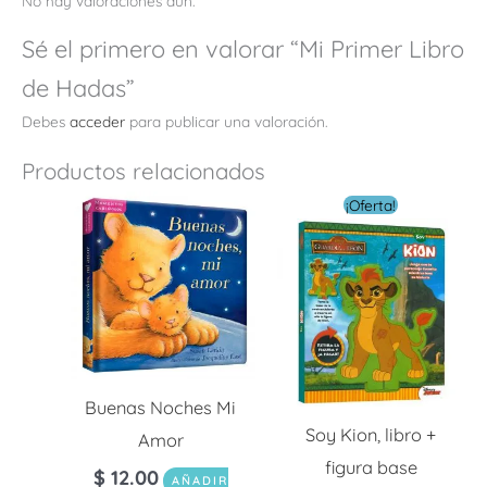
No hay valoraciones aún.
Sé el primero en valorar “Mi Primer Libro
de Hadas”
Debes
acceder
para publicar una valoración.
Productos relacionados
El
El
¡Oferta!
precio
preci
original
actua
era:
es:
$ 10.00.
$ 5.0
Buenas Noches Mi
Soy Kion, libro +
Amor
figura base
$
12.00
AÑADIR