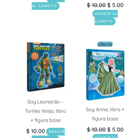
$
10.00
$
5.00
AL CARRITO
AÑADIR AL
CARRITO
El
El
¡Oferta!
precio
preci
original
actua
era:
es:
$ 10.00.
$ 5.0
Soy Leonardo –
Soy Anna, libro +
Turtles Ninja, libro
figura base
+ figura base
$
10.00
$
5.00
$
10.00
AÑADIR
AÑADIR AL