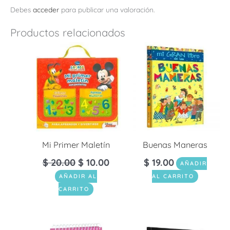
Debes
acceder
para publicar una valoración.
Productos relacionados
Mi Primer Maletín
Buenas Maneras
$
20.00
$
10.00
$
19.00
AÑADIR
AÑADIR AL
AL CARRITO
CARRITO