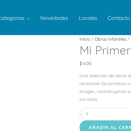
Categorias
Novedades
Locales
Contacto
Mi
Inicio
/
Obras Infantiles
/ 
Mi Prime
Primer
Libro
de
$
6.00
Números
Una selección de obras 
cantidad
reconocer los primeros n
imagen, contribuyendo a 
los niños.
-
AÑADIR AL CAR