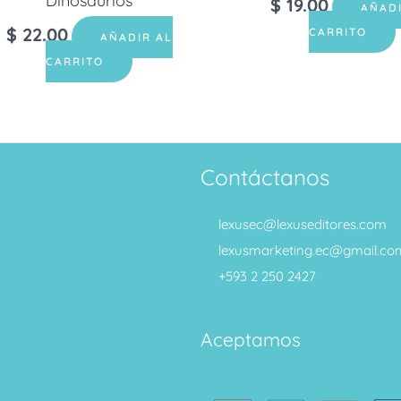
Dinosaurios
$
19.00
AÑAD
$
22.00
CARRITO
AÑADIR AL
CARRITO
Contáctanos
lexusec@lexuseditores.com
lexusmarketing.ec@gmail.co
+593 2 250 2427
Aceptamos