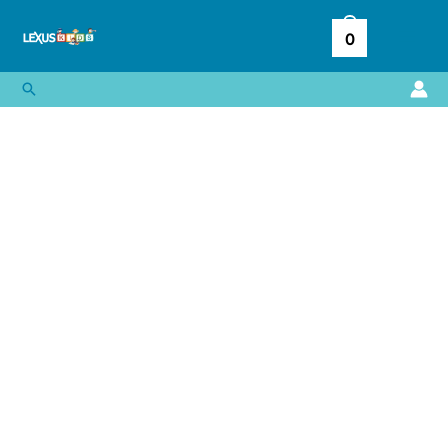
Ir
al
0
contenido
Buscar
Mira
y
Descubre
Formas
cantidad