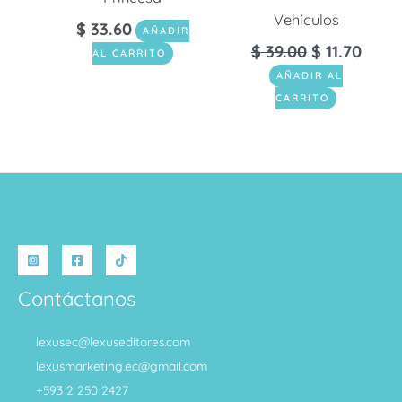
Vehículos
$
33.60
AÑADIR
$
39.00
$
11.70
AL CARRITO
AÑADIR AL
CARRITO
Contáctanos
lexusec@lexuseditores.com
lexusmarketing.ec@gmail.com
+593 2 250 2427