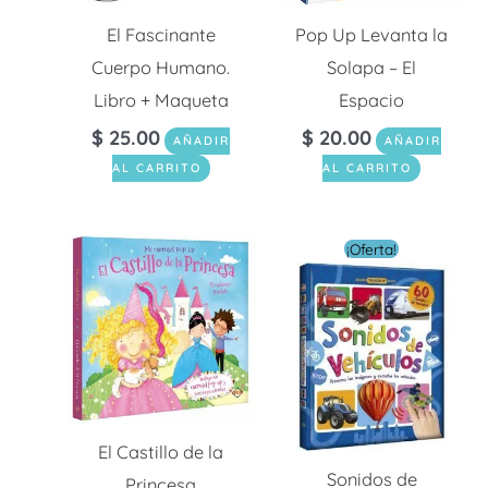
El Fascinante
Pop Up Levanta la
Cuerpo Humano.
Solapa – El
Libro + Maqueta
Espacio
$
25.00
$
20.00
AÑADIR
AÑADIR
AL CARRITO
AL CARRITO
El
El
¡Oferta!
precio
preci
original
actua
era:
es:
$ 39.00.
$ 11.7
El Castillo de la
Sonidos de
Princesa