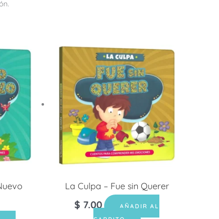
ón.
 Nuevo
La Culpa – Fue sin Querer
$
7.00
AÑADIR AL