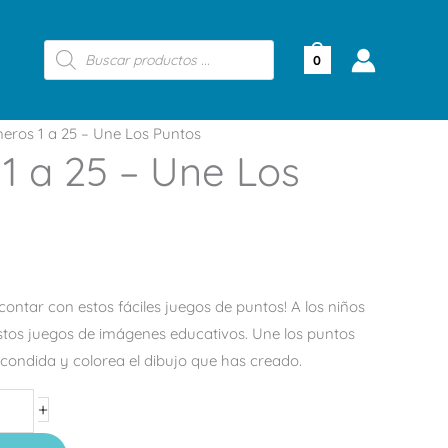
Búsqueda
de
0
productos
ros 1 a 25 – Une Los Puntos
1 a 25 – Une Los
contar con estos fáciles juegos de puntos! A los niños
estos juegos de imágenes educativos. Une los puntos
condida y colorea el dibujo que has creado.
+