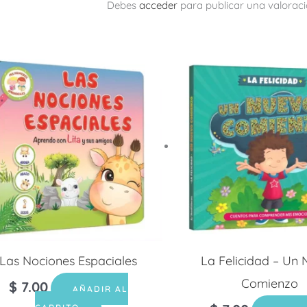
Debes
acceder
para publicar una valoraci
Las Nociones Espaciales
La Felicidad – Un
Comienzo
$
7.00
AÑADIR AL