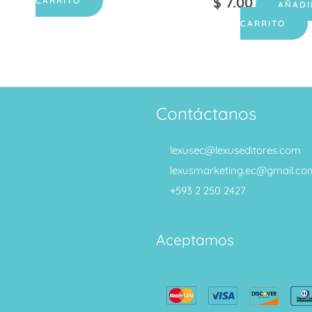
$
7.00
CARRITO
AÑADI
CARRITO
Contáctanos
lexusec@lexuseditores.com
lexusmarketing.ec@gmail.co
+593 2 250 2427
Aceptamos