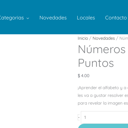
Categorias
Novedades
Locales
Contacto
Números
Inicio
/
Novedades
/ Núme
Números 
1
a
Puntos
25
–
$
4.00
Une
Los
¡Aprender el alfabeto y a 
Puntos
les va a gustar resolver 
cantidad
para revelar la imagen es
-