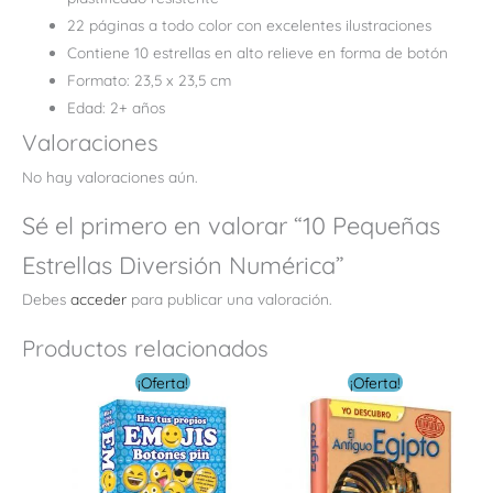
22 páginas a todo color con excelentes ilustraciones
Contiene 10 estrellas en alto relieve en forma de botón
Formato: 23,5 x 23,5 cm
Edad: 2+ años
Valoraciones
No hay valoraciones aún.
Sé el primero en valorar “10 Pequeñas
Estrellas Diversión Numérica”
Debes
acceder
para publicar una valoración.
Productos relacionados
El
El
El
El
¡Oferta!
¡Oferta!
precio
precio
precio
preci
original
actual
original
actua
era:
es:
era:
es:
$ 28.00.
$ 8.40.
$ 16.00.
$ 4.8