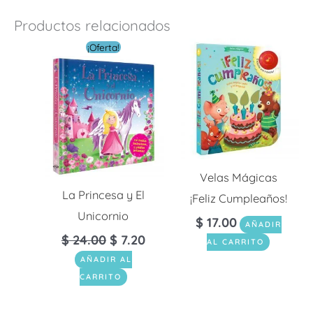
Productos relacionados
El
El
¡Oferta!
precio
precio
original
actual
era:
es:
$ 24.00.
$ 7.20.
Velas Mágicas
La Princesa y El
¡Feliz Cumpleaños!
Unicornio
$
17.00
AÑADIR
$
24.00
$
7.20
AL CARRITO
AÑADIR AL
CARRITO