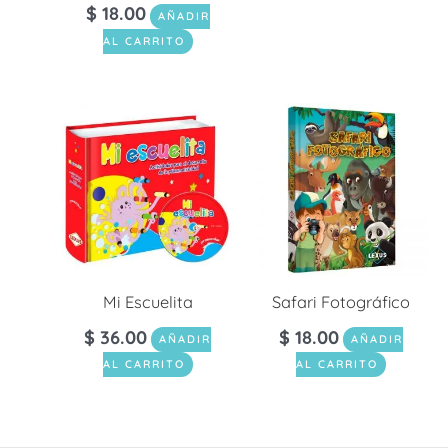
$
18.00
AÑADIR
AL CARRITO
Mi Escuelita
Safari Fotográfico
$
36.00
$
18.00
AÑADIR
AÑADIR
AL CARRITO
AL CARRITO