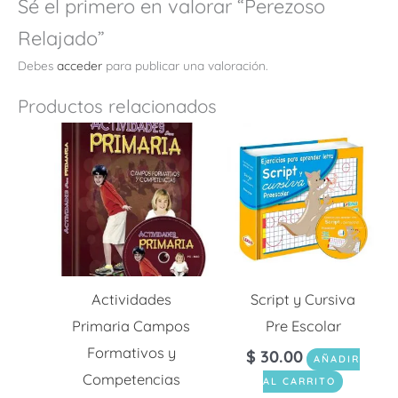
Sé el primero en valorar “Perezoso
Relajado”
Debes
acceder
para publicar una valoración.
Productos relacionados
Actividades
Script y Cursiva
Primaria Campos
Pre Escolar
Formativos y
$
30.00
AÑADIR
Competencias
AL CARRITO