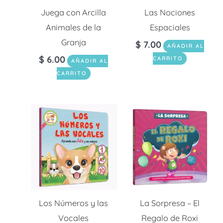
Juega con Arcilla
Las Nociones
Animales de la
Espaciales
Granja
$
7.00
AÑADIR AL
$
6.00
CARRITO
AÑADIR AL
CARRITO
Los Números y las
La Sorpresa – El
Vocales
Regalo de Roxi