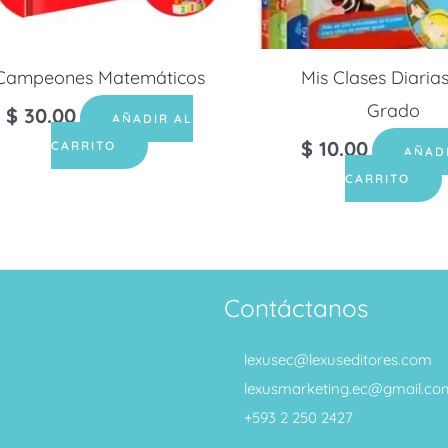
Campeones Matemáticos
Mis Clases Diaria
Grado
$
30.00
AÑADIR AL
$
10.00
CARRITO
AÑAD
CARRITO
Contáctanos
lexusec@lexuseditores.com
lexusmarketing.ec@gmail.co
+593 2 250 2427