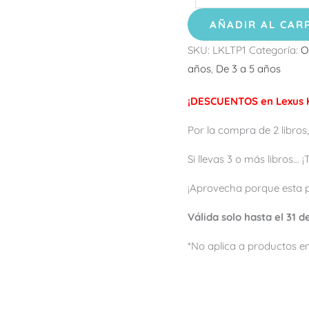
AÑADIR AL CAR
SKU:
LKLTP1
Categoría:
O
años
,
De 3 a 5 años
¡DESCUENTOS en Lexus K
Por la compra de 2 libros,
Si llevas 3 o más libros...
¡Aprovecha porque esta 
Válida solo hasta el 31 
*No aplica a productos en