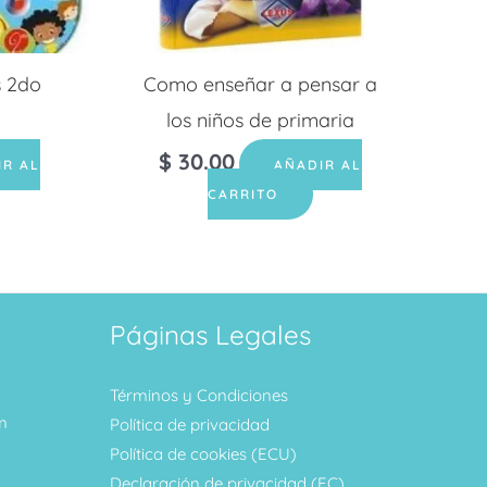
s 2do
Como enseñar a pensar a
los niños de primaria
$
30.00
IR AL
AÑADIR AL
CARRITO
Páginas Legales
Términos y Condiciones
m
Política de privacidad
Política de cookies (ECU)
Declaración de privacidad (EC)