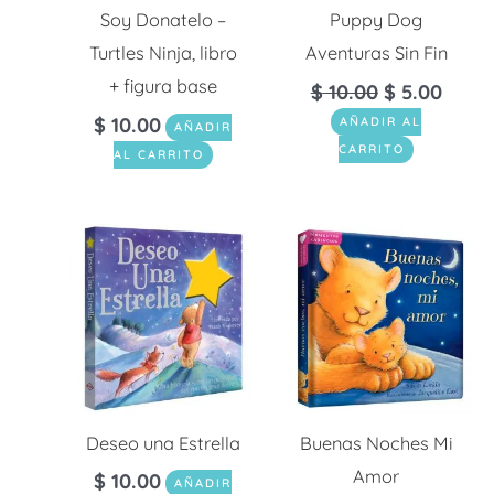
Soy Donatelo –
Puppy Dog
Turtles Ninja, libro
Aventuras Sin Fin
+ figura base
$
10.00
$
5.00
$
10.00
AÑADIR AL
AÑADIR
CARRITO
AL CARRITO
Deseo una Estrella
Buenas Noches Mi
Amor
$
10.00
AÑADIR