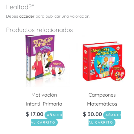
Lealtad?”
Debes
acceder
para publicar una valoración.
Productos relacionados
Motivación
Campeones
Infantil Primaria
Matemáticos
$
17.00
$
30.00
AÑADIR
AÑADIR
AL CARRITO
AL CARRITO