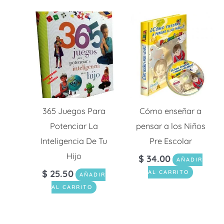
365 Juegos Para
Cómo enseñar a
Potenciar La
pensar a los Niños
Inteligencia De Tu
Pre Escolar
Hijo
$
34.00
AÑADIR
$
25.50
AL CARRITO
AÑADIR
AL CARRITO