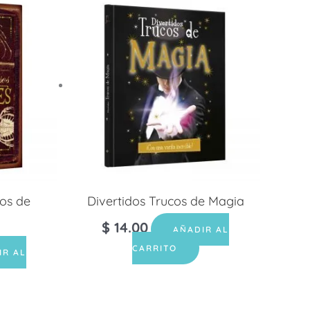
os de
Divertidos Trucos de Magia
$
14.00
AÑADIR AL
CARRITO
IR AL