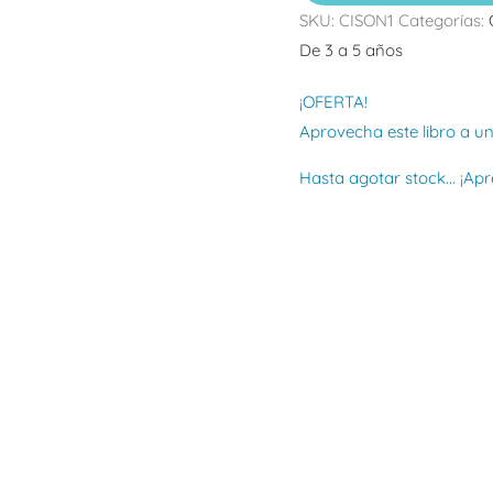
SKU:
CISON1
Categorías:
De 3 a 5 años
¡OFERTA!
Aprovecha este libro a un
Hasta agotar stock... ¡A