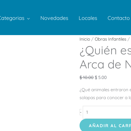
Categorias
Novedades
Locales
Contacto
¿Quién
Inicio
/
Obras Infantiles
/ 
¿Quién es
esta
escondido
Arca de 
en
el
$
10.00
$
5.00
Arca
de
¿Qué animales entraron en
Noé?
solapas para conocer a l
cantidad
-
AÑADIR AL CAR