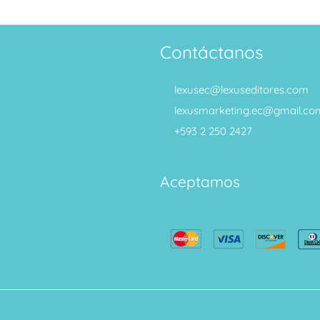
Contáctanos
lexusec@lexuseditores.com
lexusmarketing.ec@gmail.co
+593 2 250 2427
Aceptamos