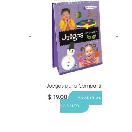
Juegos para Compartir
$
19.00
AÑADIR AL
CARRITO