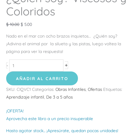
Coloridos
$
10.00
$
5.00
Nado en el mar con ocho brazos inquietos… ¿Quién soy?
¡Adivina el animal por la silueta y las pistas, luego voltea la
página para ver la respuesta!
+
-
AÑADIR AL CARRITO
SKU:
CIQVC1
Categorías:
Obras Infantiles
,
Ofertas
Etiquetas:
Aprendizaje infantil
,
De 3 a 5 años
¡OFERTA!
Aprovecha este libro a un precio insuperable
Hasta agotar stock... ¡Apresúrate, quedan pocas unidades!