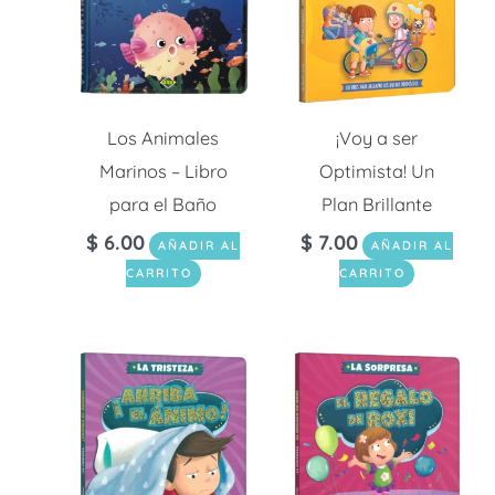
Los Animales
¡Voy a ser
Marinos – Libro
Optimista! Un
para el Baño
Plan Brillante
$
6.00
$
7.00
AÑADIR AL
AÑADIR AL
CARRITO
CARRITO