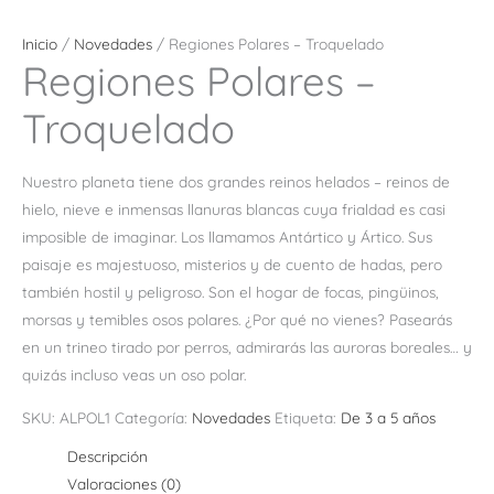
Inicio
/
Novedades
/ Regiones Polares – Troquelado
Regiones Polares –
Troquelado
Nuestro planeta tiene dos grandes reinos helados – reinos de
hielo, nieve e inmensas llanuras blancas cuya frialdad es casi
imposible de imaginar. Los llamamos Antártico y Ártico. Sus
paisaje es majestuoso, misterios y de cuento de hadas, pero
también hostil y peligroso. Son el hogar de focas, pingüinos,
morsas y temibles osos polares. ¿Por qué no vienes? Pasearás
en un trineo tirado por perros, admirarás las auroras boreales… y
quizás incluso veas un oso polar.
SKU:
ALPOL1
Categoría:
Novedades
Etiqueta:
De 3 a 5 años
Descripción
Valoraciones (0)