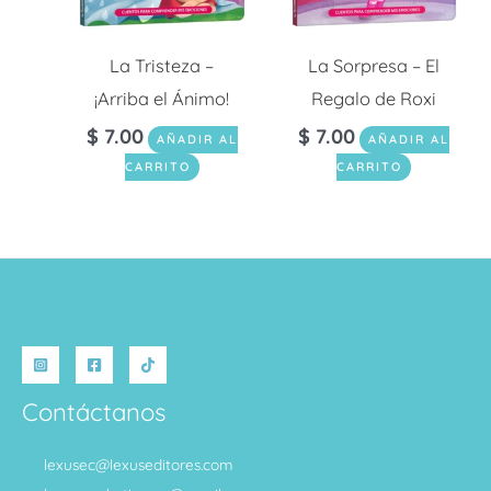
La Tristeza –
La Sorpresa – El
¡Arriba el Ánimo!
Regalo de Roxi
$
7.00
$
7.00
AÑADIR AL
AÑADIR AL
CARRITO
CARRITO
Contáctanos
lexusec@lexuseditores.com