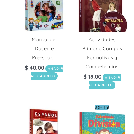
Manual del
Actividades
Docente
Primaria Campos
Preescolar
Formativos y
Competencias
$
40.00
AÑADIR
$
18.00
AL CARRITO
AÑADIR
AL CARRITO
El
El
¡Oferta!
precio
preci
original
actua
era:
es: