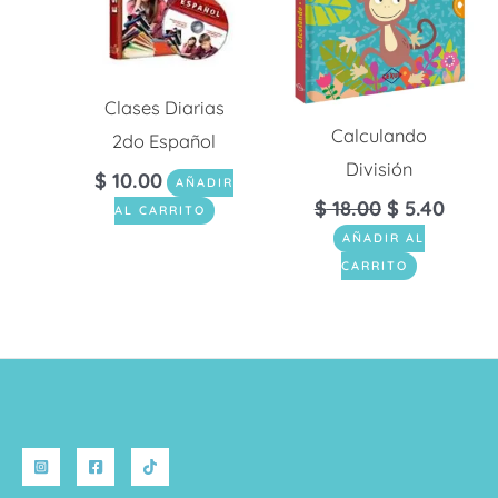
$ 18.00.
$ 5.40
Clases Diarias
Calculando
2do Español
División
$
10.00
AÑADIR
$
18.00
$
5.40
AL CARRITO
AÑADIR AL
CARRITO