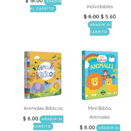
$
18.00
AÑADIR
Inolvidables
AL CARRITO
$
8.00
$
5.60
AÑADIR AL
CARRITO
Animales Bíblicos
Mini Biblia,
Animales
$
8.00
AÑADIR AL
$
8.00
CARRITO
AÑADIR AL