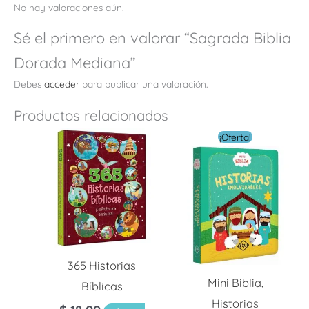
No hay valoraciones aún.
Sé el primero en valorar “Sagrada Biblia
Dorada Mediana”
Debes
acceder
para publicar una valoración.
Productos relacionados
El
El
¡Oferta!
precio
preci
original
actua
era:
es:
$ 8.00.
$ 5.60
365 Historias
Mini Biblia,
Bíblicas
Historias