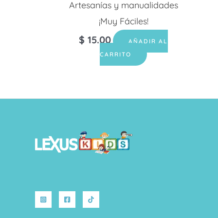
Artesanías y manualidades
¡Muy Fáciles!
$
15.00
AÑADIR AL
CARRITO