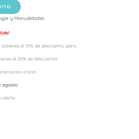
RITO
ogar y Manualidades
ids!
 obtienes el 10% de descuento, pero...
 ¡Tienes el 20% de descuento!
promoción única!
de agosto
 oferta