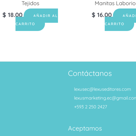
Tejidos
Manitas Laborio
$
18.00
$
16.00
AÑADIR AL
AÑAD
CARRITO
CARRITO
Contáctanos
lexusec@lexuseditores.com
lexusmarketing.ec@gmail.co
+593 2 250 2427
Aceptamos