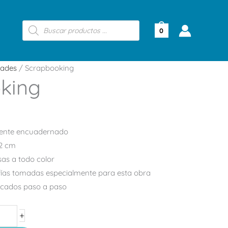
Búsqueda
de
0
productos
dades
/ Scrapbooking
king
mente encuadernado
,2 cm
as a todo color
fías tomadas especialmente para esta obra
icados paso a paso
+