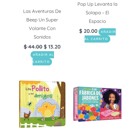
Pop Up Levanta la
Las Aventuras De
Solapa – El
Beep Un Super
Espacio
Volante Con
$
20.00
AÑADIR
Sonidos
AL CARRITO
$
44.00
$
13.20
AÑADIR AL
CARRITO