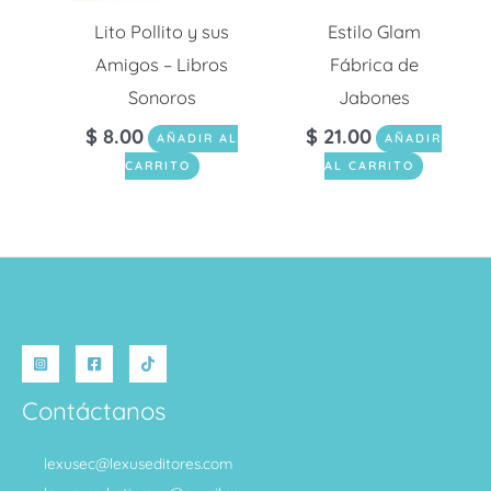
Lito Pollito y sus
Estilo Glam
Amigos – Libros
Fábrica de
Sonoros
Jabones
$
8.00
$
21.00
AÑADIR AL
AÑADIR
CARRITO
AL CARRITO
Contáctanos
lexusec@lexuseditores.com