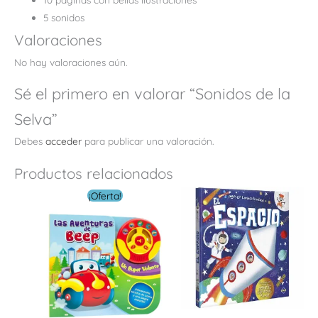
5 sonidos
Valoraciones
No hay valoraciones aún.
Sé el primero en valorar “Sonidos de la
Selva”
Debes
acceder
para publicar una valoración.
Productos relacionados
El
El
¡Oferta!
precio
precio
original
actual
era:
es:
$ 44.00.
$ 13.20.