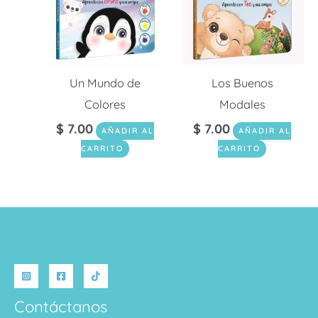
Un Mundo de
Los Buenos
Colores
Modales
$
7.00
$
7.00
AÑADIR AL
AÑADIR AL
CARRITO
CARRITO
Contáctanos