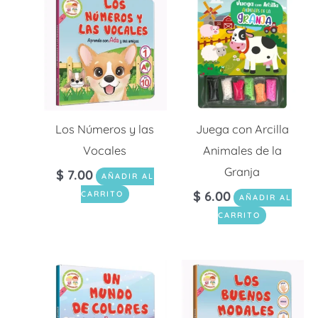
Los Números y las
Juega con Arcilla
Vocales
Animales de la
Granja
$
7.00
AÑADIR AL
$
6.00
CARRITO
AÑADIR AL
CARRITO