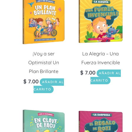
¡Voy a ser
La Alegría – Una
Optimista! Un
Fuerza Invencible
Plan Brillante
$
7.00
AÑADIR AL
$
7.00
CARRITO
AÑADIR AL
CARRITO