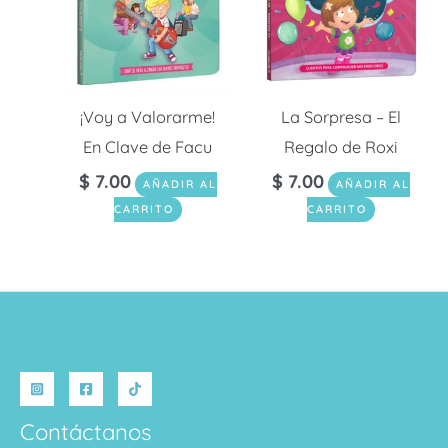
¡Voy a Valorarme!
La Sorpresa – El
En Clave de Facu
Regalo de Roxi
$
7.00
$
7.00
AÑADIR AL
AÑADIR AL
CARRITO
CARRITO
Contáctanos