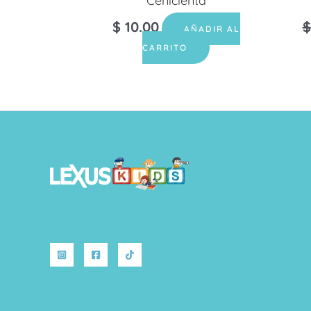
Cenicienta
$
10.00
$
AÑADIR AL
CARRITO