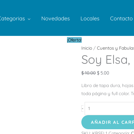
Categorias
Novedades
Locales
Contacto
Soy
El
El
¡Oferta!
Elsa,
precio
precio
Inicio
/
Cuentos y Fabula
Soy Elsa, 
libro
original
actual
+
era:
es:
figura
$ 10.00.
$ 5.00.
$
10.00
$
5.00
base
Libro de tapa dura, hojas
cantidad
toda página y full color. 
-
AÑADIR AL CAR
SKU:
KBSEL1
Categoría:
C