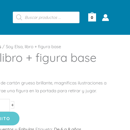
Búsqueda
de
0
productos
s
/ Soy Elsa, libro + figura base
libro + figura base
 de cartón grueso brillante, magnificas ilustraciones a
Trae una figura en la portada para retirar y jugar.
+
RITO
uentos y Fabulas
Etiqueta:
De 6 a 8 años