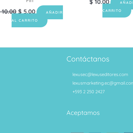
Fin
$
10.00
AÑAD
10.00
$
5.00
CARRITO
AÑADIR
AL CARRITO
Contáctanos
lexusec@lexuseditores.com
lexusmarketing.ec@gmail.co
+593 2 250 2427
Aceptamos